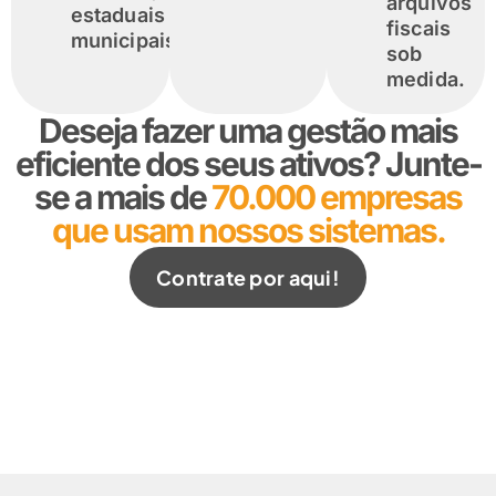
arquivos
estaduais e
fiscais
municipais.
sob
medida.
Deseja fazer uma gestão mais
eficiente dos seus ativos? Junte-
se a mais de
70.000 empresas
que usam nossos sistemas.
Contrate por aqui!