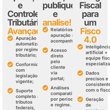
e
publique
Fiscal
Controle
e
para
Tributário
analise!
um
Avançado.
Fisco
Relatórios de
apuração e
4.0
Apuração
acompanhamento;
automatizada
Inteligênci
por regime
Acesso
artificial +
tributário;
direto
equipe fisc
pelo
especializ
Conformidade
cliente
com
via
Dados
legislação
portal;
precisos e
vigente;
consistent
Análises
com o fisc
Suporte
comparativas
completo a
por período
Geração
tributos
e regime.
de
federais,