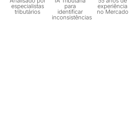
Analisado por
IA Tributária
55 anos de
especialistas
para
experiência
tributários
identificar
no Mercado​
inconsistências​