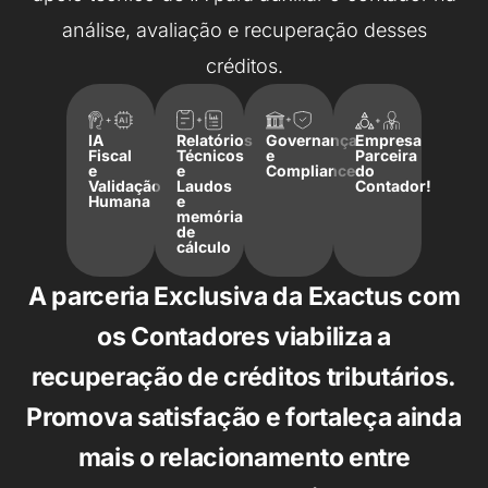
análise, avaliação e recuperação desses
créditos.
IA
Relatórios
Governança
Empresa
Fiscal
Técnicos
e
Parceira
e
e
Compliance
do
Validação
Laudos
Contador!
Humana
e
memória
de
cálculo
A parceria Exclusiva da Exactus com
os Contadores viabiliza a
recuperação de créditos tributários.
Promova satisfação e fortaleça ainda
mais o relacionamento entre